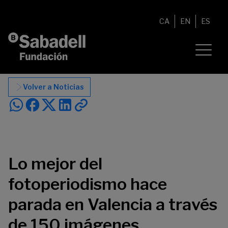
Saltar al contenido
CA
EN
ES
Volver a Noticias
Lo mejor del
fotoperiodismo hace
parada en Valencia a través
de 150 imágenes