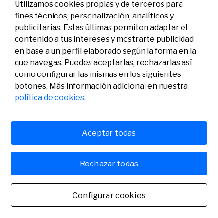
Utilizamos cookies propias y de terceros para
fines técnicos, personalización, analíticos y
publicitarias. Estas últimas permiten adaptar el
contenido a tus intereses y mostrarte publicidad
en base a un perfil elaborado según la forma en la
que navegas. Puedes aceptarlas, rechazarlas así
como configurar las mismas en los siguientes
Legal
Actividad
Social
botones. Más información adicional en nuestra
Aviso legal
Convocatorias
política de cookies.
Política de privacidad
Premios
Política de cookies
Noticias
Atención al usuario
Contacto
Aceptar todas
Rechazar todas
© Fundación Banco Sabadell 2024 todos los derechos
reservados
Configurar cookies