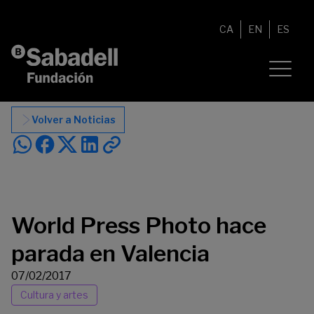
Saltar al contenido
CA
EN
ES
Volver a Noticias
World Press Photo hace
parada en Valencia
07/02/2017
Cultura y artes