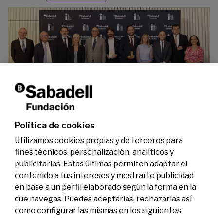
La Fundación Banco Sabadell reconoce a dos
investigadores en los ámbitos de la edición del
genoma y la energía limpia
07/07/2026
Premios
Política de cookies
Utilizamos cookies propias y de terceros para
fines técnicos, personalización, analíticos y
publicitarias. Estas últimas permiten adaptar el
contenido a tus intereses y mostrarte publicidad
en base a un perfil elaborado según la forma en la
que navegas. Puedes aceptarlas, rechazarlas así
como configurar las mismas en los siguientes
Legal
Actividad
Social