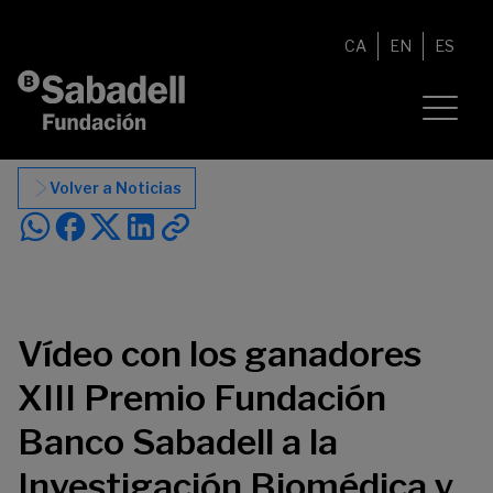
Saltar al contenido
CA
EN
ES
Volver a Noticias
Vídeo con los ganadores
XIII Premio Fundación
Banco Sabadell a la
Investigación Biomédica y