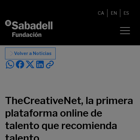
Saltar al contenido
CA
EN
ES
Volver a Noticias
TheCreativeNet, la primera
plataforma online de
talento que recomienda
talento