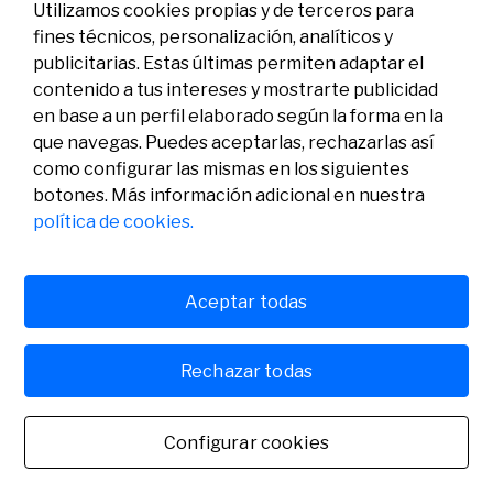
Utilizamos cookies propias y de terceros para
fines técnicos, personalización, analíticos y
publicitarias. Estas últimas permiten adaptar el
contenido a tus intereses y mostrarte publicidad
en base a un perfil elaborado según la forma en la
que navegas. Puedes aceptarlas, rechazarlas así
como configurar las mismas en los siguientes
Legal
Actividad
Social
botones. Más información adicional en nuestra
Aviso legal
Convocatorias
política de cookies.
Política de privacidad
Premios
Política de cookies
Noticias
Atención al usuario
Contacto
Aceptar todas
Rechazar todas
© Fundación Banco Sabadell 2024 todos los derechos
reservados
Configurar cookies