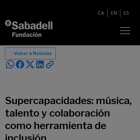
Saltar al contenido
CA
EN
ES
Volver a Noticias
Supercapacidades: música,
talento y colaboración
como herramienta de
inclusión