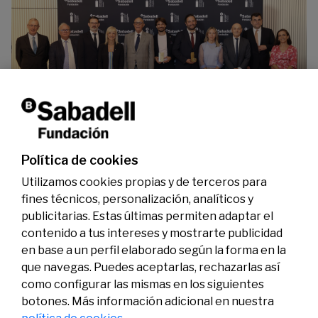
La Fundación Banco Sabadell reconoce a dos
investigadores en los ámbitos de la edición del
genoma y la energía limpia
07/07/2026
Premios
Política de cookies
Utilizamos cookies propias y de terceros para
fines técnicos, personalización, analíticos y
publicitarias. Estas últimas permiten adaptar el
contenido a tus intereses y mostrarte publicidad
en base a un perfil elaborado según la forma en la
que navegas. Puedes aceptarlas, rechazarlas así
como configurar las mismas en los siguientes
Legal
Actividad
Social
botones. Más información adicional en nuestra
Aviso legal
Convocatorias