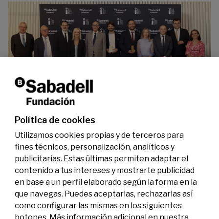
La Fundación Banco Sabadell reconoce a dos
investigadores en los ámbitos de la edición del
genoma y la energía limpia
07/07/2026
Premios
Política de cookies
Utilizamos cookies propias y de terceros para
fines técnicos, personalización, analíticos y
publicitarias. Estas últimas permiten adaptar el
contenido a tus intereses y mostrarte publicidad
en base a un perfil elaborado según la forma en la
que navegas. Puedes aceptarlas, rechazarlas así
como configurar las mismas en los siguientes
Legal
Actividad
Social
botones. Más información adicional en nuestra