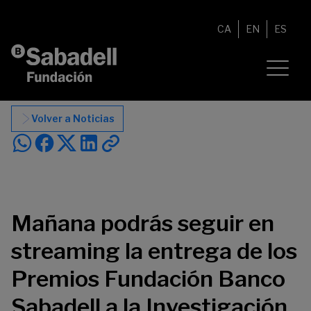
Saltar al contenido
CA
EN
ES
Volver a Noticias
Mañana podrás seguir en
streaming la entrega de los
Premios Fundación Banco
Sabadell a la Investigación