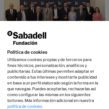
La Fundación Banco Sabadell reconoce a dos
investigadores en los ámbitos de la edición del
genoma y la energía limpia
07/07/2026
Premios
Política de cookies
Utilizamos cookies propias y de terceros para
fines técnicos, personalización, analíticos y
publicitarias. Estas últimas permiten adaptar el
contenido a tus intereses y mostrarte publicidad
en base a un perfil elaborado según la forma en la
que navegas. Puedes aceptarlas, rechazarlas así
como configurar las mismas en los siguientes
Legal
Actividad
Social
botones. Más información adicional en nuestra
Aviso legal
Convocatorias
política de cookies.
Política de privacidad
Premios