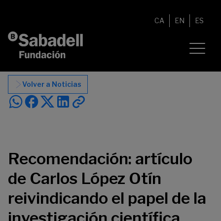
Saltar al contenido
CA
EN
ES
Volver a Noticias
Recomendación: artículo
de Carlos López Otín
reivindicando el papel de la
investigación científica