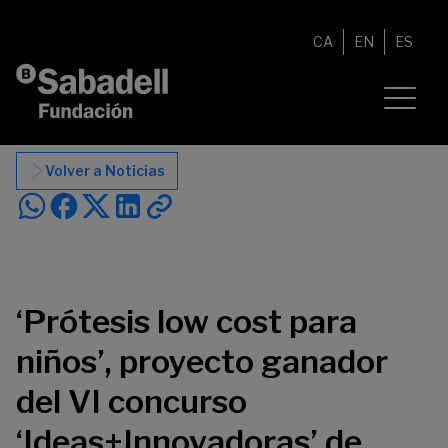
Saltar al contenido
CA
EN
ES
Volver a Noticias
‘Prótesis low cost para
niños’, proyecto ganador
del VI concurso
‘Ideas+Innovadoras’ de