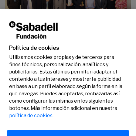
La Fundación Banco Sabadell reconoce a dos
investigadores en los ámbitos de la edición del
genoma y la energía limpia
07/07/2026
Premios
Política de cookies
Utilizamos cookies propias y de terceros para
fines técnicos, personalización, analíticos y
publicitarias. Estas últimas permiten adaptar el
contenido a tus intereses y mostrarte publicidad
en base a un perfil elaborado según la forma en la
que navegas. Puedes aceptarlas, rechazarlas así
como configurar las mismas en los siguientes
Legal
Actividad
Social
botones. Más información adicional en nuestra
Aviso legal
Convocatorias
política de cookies.
Política de privacidad
Premios
Política de cookies
Noticias
Atención al usuario
Contacto