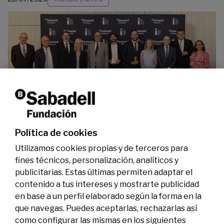
La Fundación Banco Sabadell reconoce a dos
investigadores en los ámbitos de la edición del
genoma y la energía limpia
07/07/2026
Premios
Política de cookies
Utilizamos cookies propias y de terceros para
fines técnicos, personalización, analíticos y
publicitarias. Estas últimas permiten adaptar el
contenido a tus intereses y mostrarte publicidad
en base a un perfil elaborado según la forma en la
que navegas. Puedes aceptarlas, rechazarlas así
como configurar las mismas en los siguientes
Legal
Actividad
Social