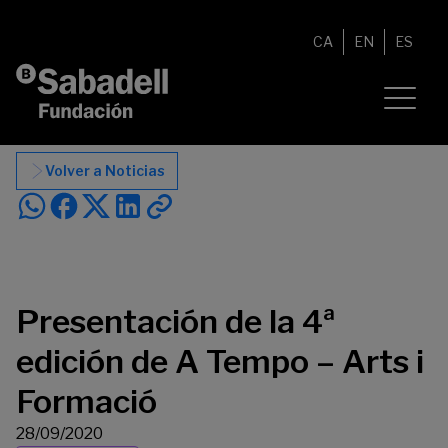
Saltar al contenido
CA
EN
ES
Volver a Noticias
Presentación de la 4ª
edición de A Tempo – Arts i
Formació
28/09/2020