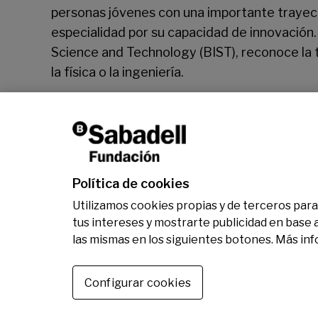
personas jóvenes con una importante trayecto
especialidad por su capacidad de innovación. 
Science and Technology (BIST), reconoce la
la física o la ingeniería.
Josep Oliu, presidente de Banco Sabadell, h
Cugat del Vallès.
Política de cookies
Utilizamos cookies propias y de terceros para 
tus intereses y mostrarte publicidad en base 
las mismas en los siguientes botones. Más in
Configurar cookies