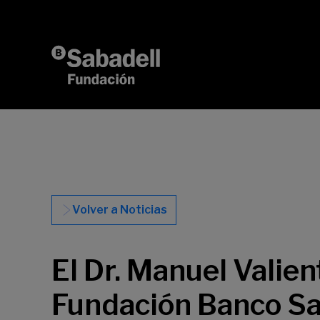
Saltar al contenido
Volver a Noticias
El Dr. Manuel Valien
Fundación Banco Sab