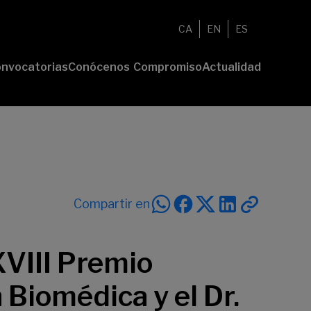
CA
EN
ES
nvocatorias
Conócenos
Compromiso
Actualidad
esenta tu
Fundación
Voluntariado
Noticias
oyecto
Nosotros
Compromiso
emios
Comunidad
sostenible
Value
Memoria
deres
Transparencia
lturales
deres
Compartir en
ciales
XVIII Premio
 Biomédica y el Dr.