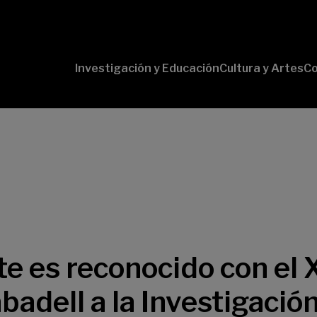
Investigación y Educación
Cultura y Artes
Co
Conversaciones
Pr
con Ciencia
pr
Pr
B-
Lí
Cu
Lí
So
te es reconocido con el 
adell a la Investigación