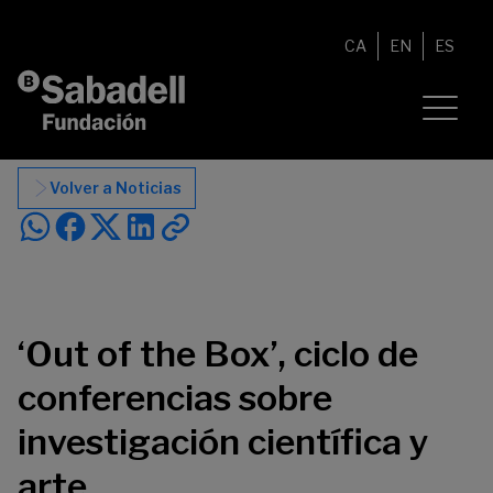
Saltar al contenido
CA
EN
ES
Volver a Noticias
‘Out of the Box’, ciclo de
conferencias sobre
investigación científica y
arte