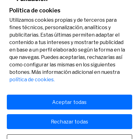
genoma y la energía limpia
07/07/2026
Premios
Política de cookies
Utilizamos cookies propias y de terceros para
fines técnicos, personalización, analíticos y
publicitarias. Estas últimas permiten adaptar el
contenido a tus intereses y mostrarte publicidad
en base a un perfil elaborado según la forma en la
que navegas. Puedes aceptarlas, rechazarlas así
como configurar las mismas en los siguientes
Legal
Actividad
Social
botones. Más información adicional en nuestra
Aviso legal
Convocatorias
política de cookies.
Política de privacidad
Premios
Política de cookies
Noticias
Atención al usuario
Contacto
Aceptar todas
Rechazar todas
© Fundación Banco Sabadell 2024 todos los derechos
reservados