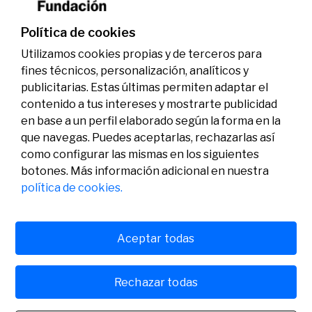
genoma y la energía limpia
07/07/2026
Premios
Política de cookies
Utilizamos cookies propias y de terceros para
fines técnicos, personalización, analíticos y
publicitarias. Estas últimas permiten adaptar el
contenido a tus intereses y mostrarte publicidad
en base a un perfil elaborado según la forma en la
que navegas. Puedes aceptarlas, rechazarlas así
como configurar las mismas en los siguientes
Legal
Actividad
Social
botones. Más información adicional en nuestra
Aviso legal
Convocatorias
política de cookies.
Política de privacidad
Premios
Política de cookies
Noticias
Atención al usuario
Contacto
Aceptar todas
Rechazar todas
© Fundación Banco Sabadell 2024 todos los derechos
reservados