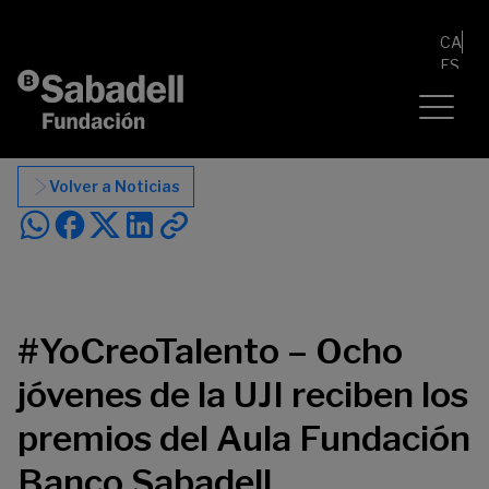
Saltar al contenido
CA
ES
Volver a Noticias
#YoCreoTalento – Ocho
jóvenes de la UJI reciben los
premios del Aula Fundación
Banco Sabadell