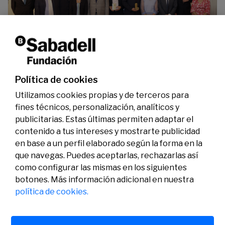
La Fundación Banco Sabadell reconoce a dos
investigadores en los ámbitos de la edición del
genoma y la energía limpia
07/07/2026
Premios
Política de cookies
Utilizamos cookies propias y de terceros para
fines técnicos, personalización, analíticos y
publicitarias. Estas últimas permiten adaptar el
contenido a tus intereses y mostrarte publicidad
en base a un perfil elaborado según la forma en la
que navegas. Puedes aceptarlas, rechazarlas así
como configurar las mismas en los siguientes
Legal
Actividad
Social
botones. Más información adicional en nuestra
Aviso legal
Convocatorias
política de cookies.
Política de privacidad
Premios
Política de cookies
Noticias
Atención al usuario
Contacto