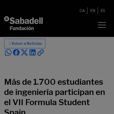
Saltar al contenido
CA
EN
ES
Volver a Noticias
Más de 1.700 estudiantes
de ingeniería participan en
el VII Formula Student
Spain