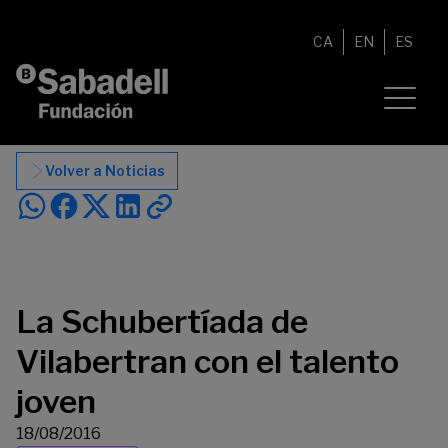
Saltar al contenido
CA
EN
ES
Volver a Noticias
La Schubertíada de
Vilabertran con el talento
joven
18/08/2016