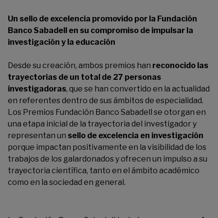
Un sello de excelencia
promovido por la Fundación
Banco Sabadell
en su compromiso de impulsar la
investigación y la educación
Desde su creación, ambos premios han
reconocido las
trayectorias de
un total de 2
7
personas
investigador
a
s
,
que se han convertido en la actualidad
en referentes
dentro de
sus ámbitos
de especialidad
.
Los Premios Fundación Banco Sabadell se otorgan en
una etapa inicial de
l
a trayectoria
del investigador y
representan un
s
ello de excelencia en investigación
por
que impactan positivamente en la visibilidad de
los
trabajos
de los galardonados
y
ofrecen
un i
mpuls
o
a su
trayectoria científica
,
tanto
en
el ámbito
académic
o
como
en
la sociedad en general.