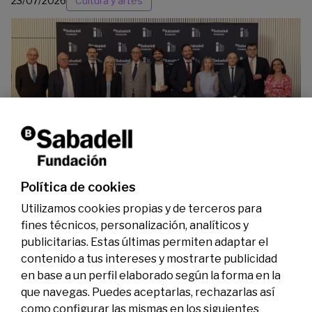
23/07/2026
Cultura y artes
La Fundación Banco Sabadell reconoce a dos
investigadores en los ámbitos de la edición del
genoma y la energía limpia
07/07/2026
Premios
Política de cookies
Utilizamos cookies propias y de terceros para
fines técnicos, personalización, analíticos y
publicitarias. Estas últimas permiten adaptar el
contenido a tus intereses y mostrarte publicidad
en base a un perfil elaborado según la forma en la
que navegas. Puedes aceptarlas, rechazarlas así
como configurar las mismas en los siguientes