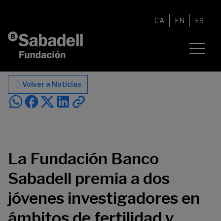
Saltar al contenido
CA
EN
ES
Volver a Noticias
La Fundación Banco
Sabadell premia a dos
jóvenes investigadores en
ámbitos de fertilidad y