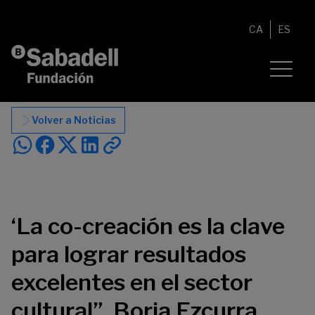
Saltar al contenido
CA
ES
Volver a Noticias
‘La co-creación es la clave
para lograr resultados
excelentes en el sector
cultural”, Borja Ezcurra,