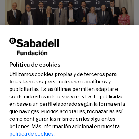
La Fundación Banco Sabadell reconoce a dos
investigadores en los ámbitos de la edición del
genoma y la energía limpia
07/07/2026
Premios
Política de cookies
Utilizamos cookies propias y de terceros para
fines técnicos, personalización, analíticos y
publicitarias. Estas últimas permiten adaptar el
contenido a tus intereses y mostrarte publicidad
en base a un perfil elaborado según la forma en la
que navegas. Puedes aceptarlas, rechazarlas así
como configurar las mismas en los siguientes
Legal
Actividad
Social
botones. Más información adicional en nuestra
Aviso legal
Convocatorias
política de cookies.
Política de privacidad
Premios