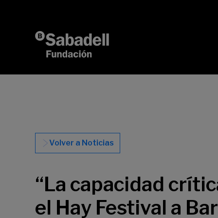
Saltar al contenido
Volver a Noticias
“La capacidad críti
el Hay Festival a B