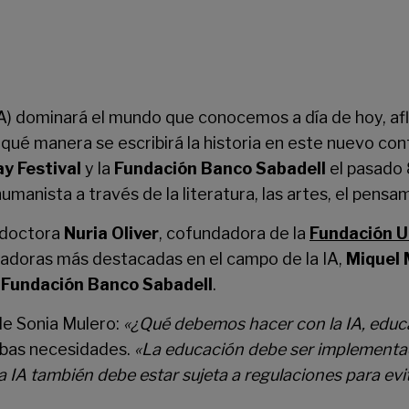
l (IA) dominará el mundo que conocemos a día de hoy, 
 qué manera se escribirá la historia en este nuevo co
y Festival
y la
Fundación Banco Sabadell
el pasado 
anista a través de la literatura, las artes, el pensami
a doctora
Nuria Oliver
, cofundadora de la
Fundación U
gadoras más destacadas en el campo de la IA,
Miquel 
a
Fundación Banco Sabadell
.
 de Sonia Mulero:
«¿Qué debemos hacer con la IA, educa
mbas necesidades.
«La educación debe ser implementada
la IA también debe estar sujeta a regulaciones para ev