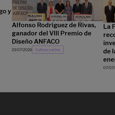
go y
Alfonso Rodríguez de Rivas,
La 
ganador del VIII Premio de
rec
Diseño ANFACO
inv
23/07/2026
Cultura y artes
de l
ene
07/07