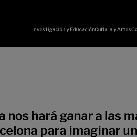
Investigación y Educación
Cultura y Artes
Co
Conversaciones
Pr
con Ciencia
pr
Pr
B-
Lí
Cu
Lí
So
ca nos hará ganar a las 
arcelona para imaginar u