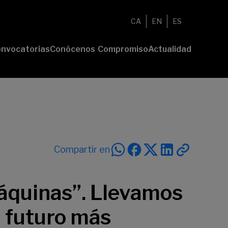
CA
EN
ES
nvocatorias
Conócenos
Compromiso
Actualidad
esenta tu
Fundación
Voluntariado
Noticias
oyecto
Nosotros
Compromiso
emios
Comunidad
sostenible
Value
Memoria
deres
Transparencia
lturales
deres
Compartir en
ciales
máquinas”. Llevamos
n futuro más