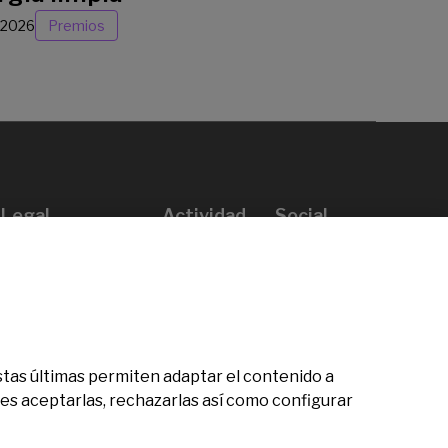
/2026
Premios
Legal
Actividad
Social
Aviso legal
Convocatorias
Política de privacidad
Premios
Política de cookies
Noticias
Atención al usuario
Contacto
 Estas últimas permiten adaptar el contenido a
des aceptarlas, rechazarlas así como configurar