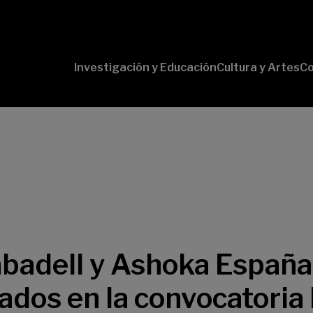
Investigación y Educación
Cultura y Artes
Co
Conversaciones
Pr
con Ciencia
pr
Pr
B-
Lí
Cu
Lí
So
badell y Ashoka España
ados en la convocatoria 