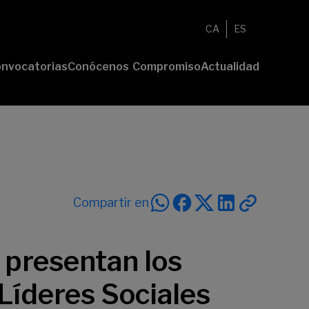
CA
ES
nvocatorias
Conócenos
Compromiso
Actualidad
esenta tu
Fundación
Voluntariado
Noticias
oyecto
Nosotros
Compromiso
emios
Comunidad
sostenible
Value
Memoria
deres
Transparencia
lturales
deres
Compartir en
ciales
 presentan los
Líderes Sociales