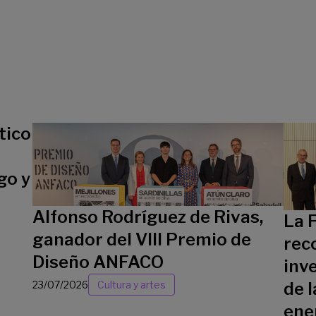
tico
go y
Alfonso Rodríguez de Rivas,
La 
ganador del VIII Premio de
rec
Diseño ANFACO
inv
23/07/2026
Cultura y artes
de l
ene