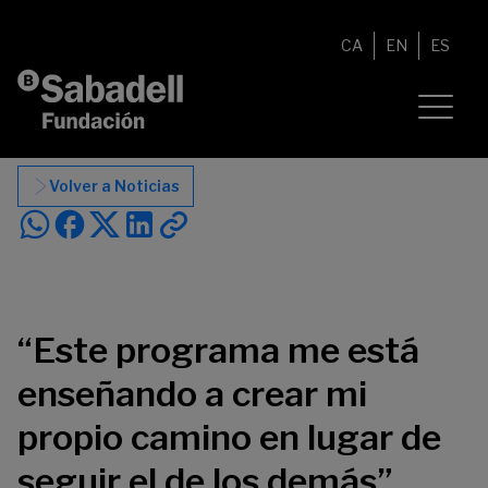
Saltar al contenido
CA
EN
ES
Volver a Noticias
“Este programa me está
enseñando a crear mi
propio camino en lugar de
seguir el de los demás”,