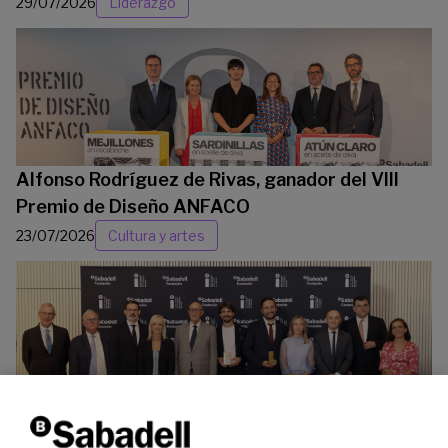
29/07/2026
Liderazgo
Alfonso Rodríguez de Rivas, ganador del VIII
Premio de Diseño ANFACO
23/07/2026
Cultura y artes
La Fundación Banco Sabadell reconoce a dos
investigadores en los ámbitos de la edición del