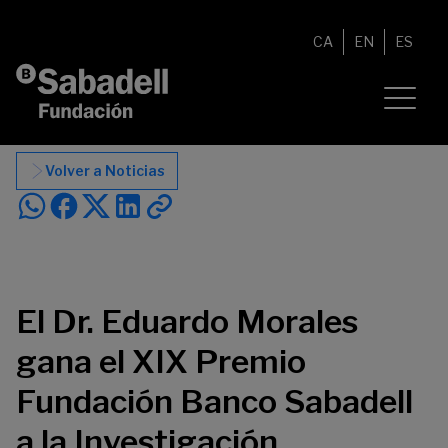
Saltar al contenido
CA
EN
ES
Volver a Noticias
El Dr. Eduardo Morales
gana el XIX Premio
Fundación Banco Sabadell
a la Investigación