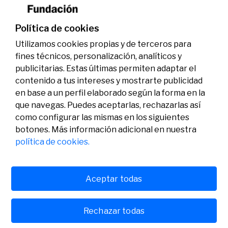
genoma y la energía limpia
07/07/2026
Premios
Política de cookies
Utilizamos cookies propias y de terceros para
fines técnicos, personalización, analíticos y
publicitarias. Estas últimas permiten adaptar el
contenido a tus intereses y mostrarte publicidad
en base a un perfil elaborado según la forma en la
que navegas. Puedes aceptarlas, rechazarlas así
como configurar las mismas en los siguientes
Legal
Actividad
Social
botones. Más información adicional en nuestra
Aviso legal
Convocatorias
política de cookies.
Política de privacidad
Premios
Política de cookies
Noticias
Atención al usuario
Contacto
Aceptar todas
Rechazar todas
© Fundación Banco Sabadell 2024 todos los derechos
reservados