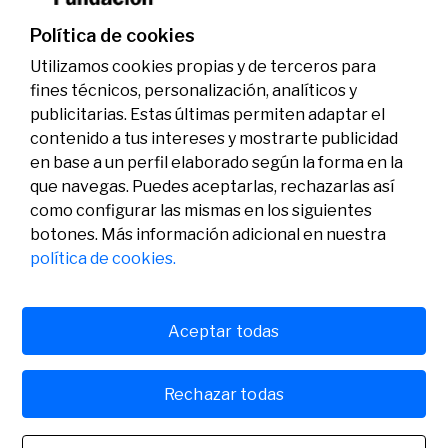
genoma y la energía limpia
07/07/2026
Premios
Política de cookies
Utilizamos cookies propias y de terceros para
fines técnicos, personalización, analíticos y
publicitarias. Estas últimas permiten adaptar el
contenido a tus intereses y mostrarte publicidad
en base a un perfil elaborado según la forma en la
que navegas. Puedes aceptarlas, rechazarlas así
como configurar las mismas en los siguientes
Legal
Actividad
Social
botones. Más información adicional en nuestra
Aviso legal
Convocatorias
política de cookies.
Política de privacidad
Premios
Política de cookies
Noticias
Atención al usuario
Contacto
Aceptar todas
Rechazar todas
© Fundación Banco Sabadell 2024 todos los derechos
reservados