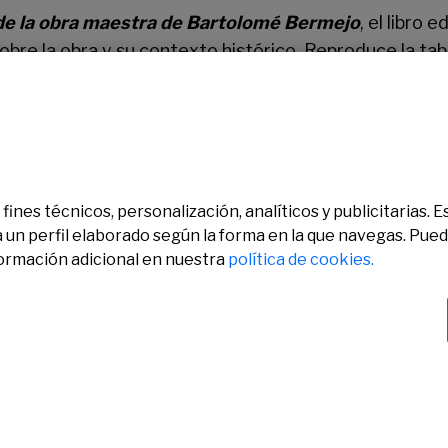
 de la obra maestra de Bartolomé Bermejo
, el libro
sobre la obra y su contexto histórico. Reproduce la tabl
 se incluyen los estudios de los diferentes especialis
15-L.Films bajo la dirección de Carlota Coloma y Adri
 el texto de Daniel Rico, las posibles reflexiones de L
fines técnicos, personalización, analíticos y publicitarias.
a un perfil elaborado según la forma en la que navegas. Pue
formación adicional en nuestra
política de cookies.