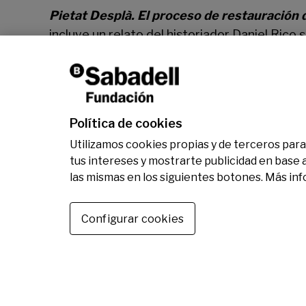
Pietat Desplà. El proceso de restauración
incluye un relato del historiador Daniel Rico 
detalle con el que trabajaba Bermejo. También
Pietat Desplà
, el documental producido por 
restauración y a la vez sugiere, basándose en
Bartolomé Bermejo.
Política de cookies
Utilizamos cookies propias y de terceros para 
tus intereses y mostrarte publicidad en base 
las mismas en los siguientes botones. Más in
Otras noticias
Configurar cookies