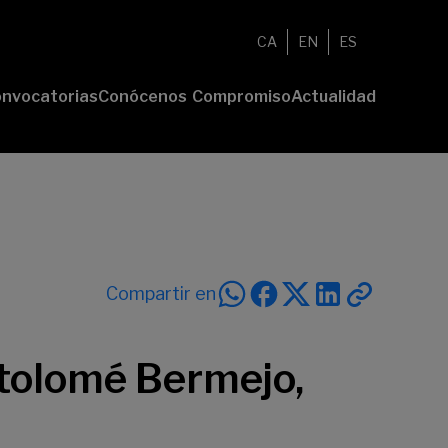
CA
EN
ES
nvocatorias
Conócenos
Compromiso
Actualidad
esenta tu
Fundación
Voluntariado
Noticias
oyecto
Nosotros
Compromiso
emios
Comunidad
sostenible
Value
Memoria
deres
Transparencia
lturales
deres
Compartir en
ciales
rtolomé Bermejo,