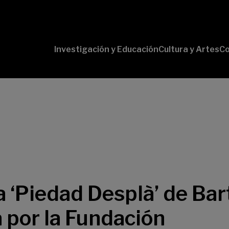
Investigación y Educación
Cultura y Artes
Co
Conversaciones
Pr
con Ciencia
pr
Pr
B-
Lí
Cu
Lí
So
 ‘Piedad Desplà’ de Ba
 por la Fundación