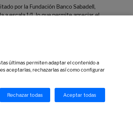
 editado por la Fundación Banco Sabadell,
a a escala 1/1, lo que permite apreciar el
tas que han intervenido en la restauración.
à La Huerta, recoge el proceso de
luís Desplà ante el retablo encargado a
 Estas últimas permiten adaptar el contenido a
des aceptarlas, rechazarlas así como configurar
Ver todas las noticias
Rechazar todas
Aceptar todas