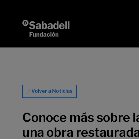
Saltar al contenido
Volver a Noticias
Conoce más sobre la
una obra restaurada