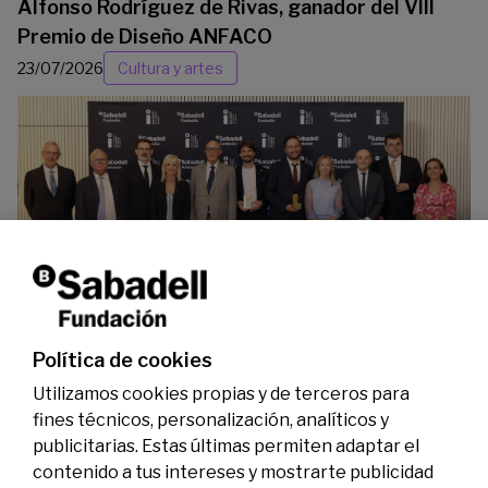
Alfonso Rodríguez de Rivas, ganador del VIII
Premio de Diseño ANFACO
23/07/2026
Cultura y artes
La Fundación Banco Sabadell reconoce a dos
investigadores en los ámbitos de la edición del
genoma y la energía limpia
07/07/2026
Premios
Política de cookies
Utilizamos cookies propias y de terceros para
fines técnicos, personalización, analíticos y
publicitarias. Estas últimas permiten adaptar el
contenido a tus intereses y mostrarte publicidad