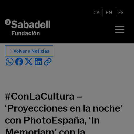
Saltar al contenido
CA
EN
ES
Volver a Noticias
#ConLaCultura –
‘Proyecciones en la noche’
con PhotoEspaña, ‘In
Memoriam’ con la