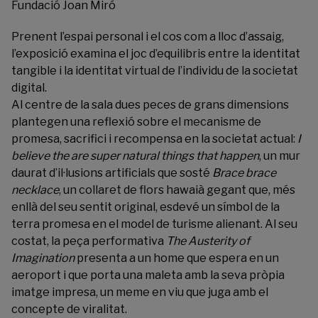
Fundació Joan Miró
Prenent l’espai personal i el cos com a lloc d’assaig,
l’exposició examina el joc d’equilibris entre la identitat
tangible i la identitat virtual de l’individu de la societat
digital.
Al centre de la sala dues peces de grans dimensions
plantegen una reflexió sobre el mecanisme de
promesa, sacrifici i recompensa en la societat actual:
I
believe the are super natural things that happen
, un mur
daurat d’il·lusions artificials que sosté
Brace brace
necklace
, un collaret de flors hawaià gegant que, més
enllà del seu sentit original, esdevé un símbol de la
terra promesa en el model de turisme alienant. Al seu
costat, la peça performativa
The Austerity of
Imagination
presenta a un home que espera en un
aeroport i que porta una maleta amb la seva pròpia
imatge impresa, un meme en viu que juga amb el
concepte de viralitat.