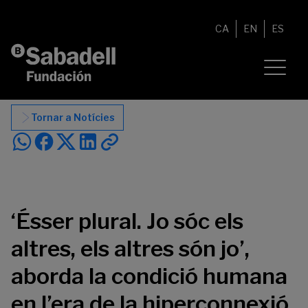
Vés al contingut
CA
EN
ES
Tornar a Notícies
‘Ésser plural. Jo sóc els
altres, els altres són jo’,
aborda la condició humana
en l’era de la hiperconnexió