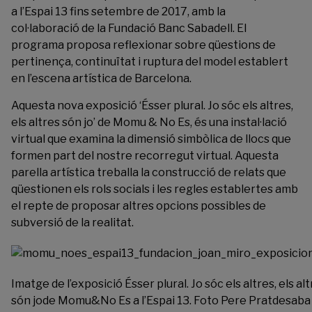
a l’Espai 13 fins setembre de 2017, amb la
col·laboració de la Fundació Banc Sabadell. El
programa proposa reflexionar sobre qüestions de
pertinença, continuïtat i ruptura del model establert
en l’escena artística de Barcelona.
Aquesta nova exposició ‘Ésser plural. Jo sóc els altres,
els altres són jo’ de
Momu & No Es
, és una instal·lació
virtual que examina la dimensió simbòlica de llocs que
formen part del nostre recorregut virtual. Aquesta
parella artística treballa la construcció de relats que
qüestionen els rols socials i les regles establertes amb
el repte de proposar altres opcions possibles de
subversió de la realitat.
Imatge de l’exposició Ésser plural. Jo sóc els altres, els al
són jode Momu&No Es a l’Espai 13. Foto Pere Pratdesaba