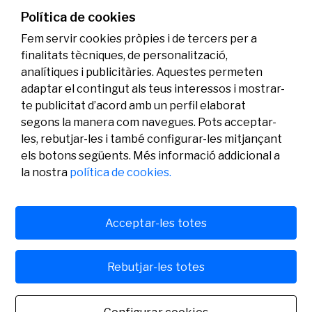
genoma i l’energia neta
Política de cookies
07/07/2026
Investigació
Fem servir cookies pròpies i de tercers per a
finalitats tècniques, de personalització,
analítiques i publicitàries. Aquestes permeten
adaptar el contingut als teus interessos i mostrar-
te publicitat d’acord amb un perfil elaborat
segons la manera com navegues. Pots acceptar-
les, rebutjar-les i també configurar-les mitjançant
els botons següents. Més informació addicional a
Legal
Activitat
Social
la nostra
política de cookies.
Avís legal
Convocatòries
Política de privacitat
Premis
Política de cookies
Notícies
Atenció a l’usuari
Contacte
Acceptar-les totes
Rebutjar-les totes
© Fundació Banc Sabadell 2024 tots els drets reservats