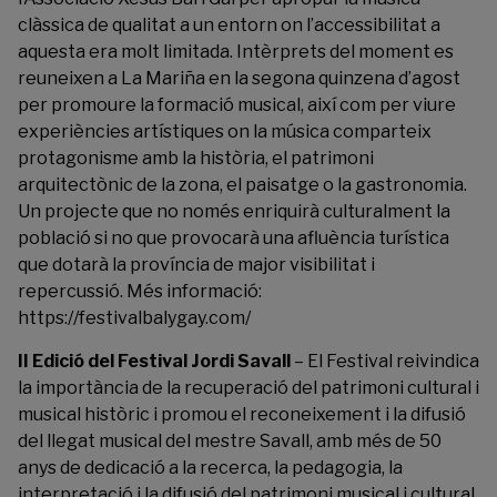
clàssica de qualitat a un entorn on l’accessibilitat a
aquesta era molt limitada. Intèrprets del moment es
reuneixen a La Mariña en la segona quinzena d’agost
per promoure la formació musical, així com per viure
experiències artístiques on la música comparteix
protagonisme amb la història, el patrimoni
arquitectònic de la zona, el paisatge o la gastronomia.
Un projecte que no només enriquirà culturalment la
població si no que provocarà una afluència turística
que dotarà la província de major visibilitat i
repercussió. Més informació:
https://festivalbalygay.com/
II Edició del Festival Jordi Savall
– El Festival reivindica
la importància de la recuperació del patrimoni cultural i
musical històric i promou el reconeixement i la difusió
del llegat musical del mestre Savall, amb més de 50
anys de dedicació a la recerca, la pedagogia, la
interpretació i la difusió del patrimoni musical i cultural.