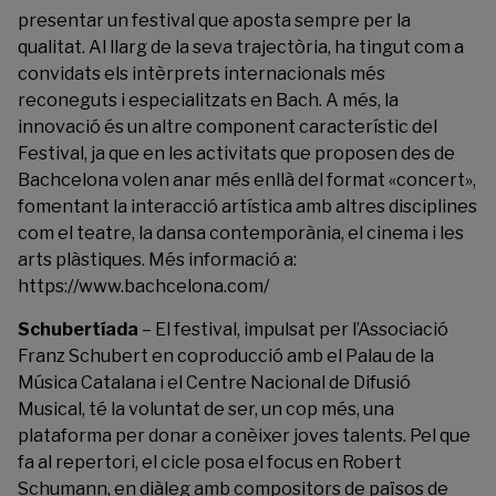
presentar un festival que aposta sempre per la
qualitat. Al llarg de la seva trajectòria, ha tingut com a
convidats els intèrprets internacionals més
reconeguts i especialitzats en Bach. A més, la
innovació és un altre component característic del
Festival, ja que en les activitats que proposen des de
Bachcelona volen anar més enllà del format «concert»,
fomentant la interacció artística amb altres disciplines
com el teatre, la dansa contemporània, el cinema i les
arts plàstiques. Més informació a:
https://www.bachcelona.com/
Schubertíada
– El festival, impulsat per l’Associació
Franz Schubert en coproducció amb el Palau de la
Música Catalana i el Centre Nacional de Difusió
Musical, té la voluntat de ser, un cop més, una
plataforma per donar a conèixer joves talents. Pel que
fa al repertori, el cicle posa el focus en Robert
Schumann, en diàleg amb compositors de països de