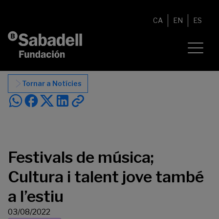
Vés al contingut
CA
EN
ES
Tornar a Notícies
Festivals de música;
Cultura i talent jove també
a l’estiu
03/08/2022