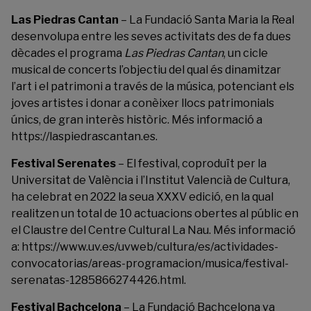
Las Piedras Cantan
– La
Fundació Santa Maria la Real
desenvolupa entre les seves activitats des de fa dues
dècades el programa
Las Piedras Cantan
, un cicle
musical de concerts l’objectiu del qual és dinamitzar
l’art i el patrimoni a través de la música, potenciant els
joves artistes i donar a conèixer llocs patrimonials
únics, de gran interès històric. Més informació a
https://laspiedrascantan.es.
Festival Serenates
– El festival, coproduït per la
Universitat de València i l’Institut Valencià de Cultura,
ha celebrat en 2022 la seua XXXV edició, en la qual
realitzen un total de 10 actuacions obertes al públic en
el Claustre del Centre Cultural La Nau. Més informació
a:
https://www.uv.es/uvweb/cultura/es/actividades-
convocatorias/areas-programacion/musica/festival-
serenatas-1285866274426.html
.
Festival Bachcelona
– La Fundació Bachcelona va