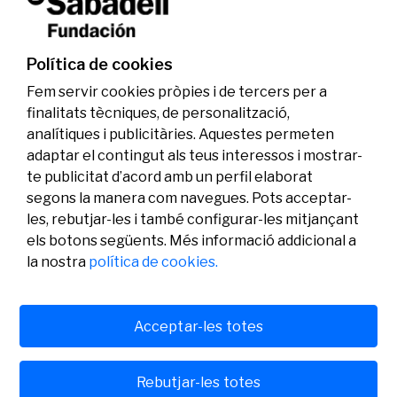
La Fundació Banc Sabadell reconeix a dos
investigadors en els àmbits de l’edició del
genoma i l’energia neta
Política de cookies
07/07/2026
Investigació
Fem servir cookies pròpies i de tercers per a
finalitats tècniques, de personalització,
analítiques i publicitàries. Aquestes permeten
adaptar el contingut als teus interessos i mostrar-
te publicitat d’acord amb un perfil elaborat
segons la manera com navegues. Pots acceptar-
les, rebutjar-les i també configurar-les mitjançant
els botons següents. Més informació addicional a
Legal
Activitat
Social
la nostra
política de cookies.
Avís legal
Convocatòries
Política de privacitat
Premis
Política de cookies
Notícies
Atenció a l’usuari
Contacte
Acceptar-les totes
Rebutjar-les totes