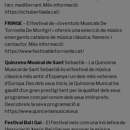
l’arc mediterrani. Més informació:
https://schubertiada.cat/
FRINGE
– El festival de «Joventuts Musicals De
Torroella De Montgrí » ofereix una selecció de músics
emergents catalans de música clàssica, flamenc i
cantautor. Més informació:
https://www.festivaldetorroella.cat/
Quinzena Musical de Sant
Sebastià – La Quinzena
Musical de Sant Sebastià és el festival de música
clàssica més antic d’Espanya i un dels més veterans
d’Europa. Des dels seus inicis, la Quinzena Musical ha
gaudit d’un gran prestigi tant per la qualitat dels seus
programes com pel renom dels seus intèrprets.
Descobreix la seva programació a:
https://www.quincenamusical.eus
Festival Bal i Gai
– El Festival neix com una iniciativa de
l’Associació Xesús Bal i Gai per apropar la música