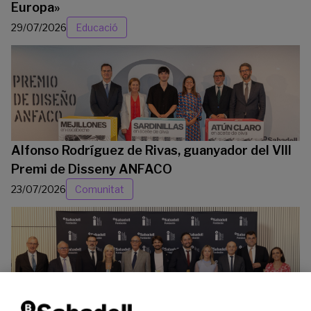
Europa»
29/07/2026
Educació
Alfonso Rodríguez de Rivas, guanyador del VIII
Premi de Disseny ANFACO
23/07/2026
Comunitat