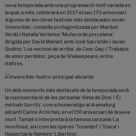
nova temporada amb una programació molt variada en
la qual, a més, celebrarà en 2017 el seu 170 aniversari.
Algunes de les obres teatrals més destacades seran
‘Invencible’, comèdia protagonitzada per Maribel
Verdú i Natalia Verbeke; ‘Muñeca de porcelana’,
dirigida per David Mamet, amb José Sacristán i Javier
Godino; ‘Los vecinos de arriba’, de Cesc Gay; i ‘Trabajos
de amor perdidos’, peça de Shakespeare, entre
d’altres.
Un dels moments més destacats de la temporada serà
la representació de les zarzuelas ‘Alma de Dios’ i ‘El
método Gorritz’, com a homenatge al dramaturg
alicantí Carlos Arniches, en el 150 aniversari de la seva
mort. També s’interpretarà la famosa zarzuela ‘La
revoltosa’, així com les òperes ‘Turandot’ i ‘Tosca’ i
l’espectacle flamenc ‘Libertino’.