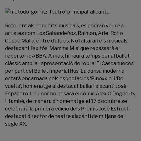
Referent als concerts musicals, es podran veure a
artistes com Los Sabandeños, Raimon, Ariel Rot o
Coque Malla, entre d’altres. No faltaran els musicals,
destacant l’exitós ‘Mamma Mia’ que repassarà el
repertori d’ABBA. A més, hi haurà temps per al ballet
clàssic amb la representació de l’obra ‘El Cascanueces’
per part del Ballet Imperial Rus. La dansa moderna
estarà encarnada pels espectacles ‘Pinoxxio’ i ‘De
vuelta’, homenatge al destacat ballarí alacantí José
Espadero. L’humor ho posarà el còmic Álex O’Dogherty.
I, també, de manera d’homenatge el 17 d’octubre se
celebrarà la primera edició dels Premis José Estruch,
destacat director de teatre alacantí de mitjans del
segle XX.