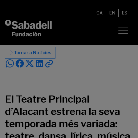
Vés al contingut
CA
EN
ES
Tornar a Notícies
El Teatre Principal
d’Alacant estrena la seva
temporada més variada:
teatre, dansa, lírica, música,