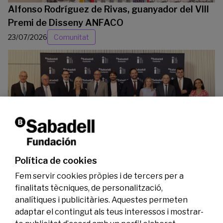
Alfonso Rodríguez de Rivas, guanyador del VIII
Premi de Disseny ANFACO
23/07/2026
Comunitat
La Fundació Banc Sabadell reconeix a dos
investigadors en els àmbits de l’edició del
genoma i l’energia neta
Política de cookies
07/07/2026
Investigació
Fem servir cookies pròpies i de tercers per a
finalitats tècniques, de personalització,
analítiques i publicitàries. Aquestes permeten
adaptar el contingut als teus interessos i mostrar-