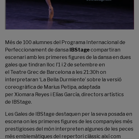
Més de 100 alumnes del Programa Internacional de
Perfeccionament de dansa
IBStage
compartiran
escenari amb les primeres figures de la dansa en dues
gales que tindran lloc l’1 i 2 de setembre en
el Teatre Grec de Barcelona a les 21:30h on
interpretaran ‘La Bella Durmiente’ sobre la versió
coreogràfica de Marius Petipa, adaptada
per Xiomara Reyes i Elías García, directors artístics
de IBStage.
Les Gales de IBStage destaquen per la seva posada en
escena on les primeres figures de les companyies més
prestigioses del món interpreten algunes de les peces
més emblemàtiques del repertori clàssic així com