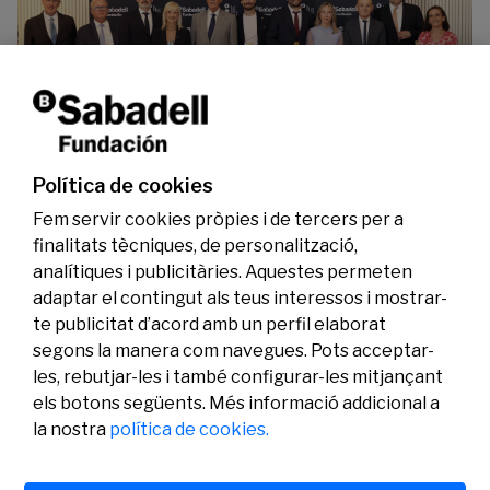
La Fundació Banc Sabadell reconeix a dos
investigadors en els àmbits de l’edició del
genoma i l’energia neta
Política de cookies
07/07/2026
Investigació
Fem servir cookies pròpies i de tercers per a
finalitats tècniques, de personalització,
analítiques i publicitàries. Aquestes permeten
adaptar el contingut als teus interessos i mostrar-
te publicitat d’acord amb un perfil elaborat
segons la manera com navegues. Pots acceptar-
les, rebutjar-les i també configurar-les mitjançant
els botons següents. Més informació addicional a
Legal
Activitat
Social
la nostra
política de cookies.
Avís legal
Convocatòries
Política de privacitat
Premis
Política de cookies
Notícies