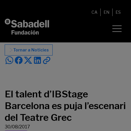
Vés al contingut
CA
EN
ES
Tornar a Notícies
El talent d’IBStage
Barcelona es puja l’escenari
del Teatre Grec
30/08/2017