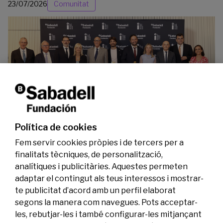
23/07/2026
Comunitat
La Fundació Banc Sabadell reconeix a dos
investigadors en els àmbits de l’edició del
genoma i l’energia neta
Política de cookies
07/07/2026
Investigació
Fem servir cookies pròpies i de tercers per a
finalitats tècniques, de personalització,
analítiques i publicitàries. Aquestes permeten
adaptar el contingut als teus interessos i mostrar-
te publicitat d’acord amb un perfil elaborat
segons la manera com navegues. Pots acceptar-
les, rebutjar-les i també configurar-les mitjançant