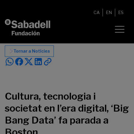
Vés al contingut
CA
EN
ES
Tornar a Notícies
Cultura, tecnologia i
societat en l’era digital, ‘Big
Bang Data’ fa parada a
Boston