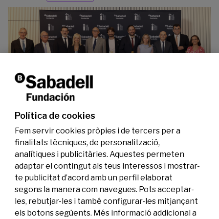
La Fundació Banc Sabadell reconeix a dos
investigadors en els àmbits de l’edició del
genoma i l’energia neta
Política de cookies
07/07/2026
Investigació
Fem servir cookies pròpies i de tercers per a
finalitats tècniques, de personalització,
analítiques i publicitàries. Aquestes permeten
adaptar el contingut als teus interessos i mostrar-
te publicitat d’acord amb un perfil elaborat
segons la manera com navegues. Pots acceptar-
les, rebutjar-les i també configurar-les mitjançant
els botons següents. Més informació addicional a
Legal
Activitat
Social