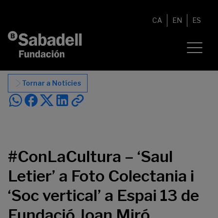
Vés al contingut
CA
EN
ES
Tornar a Notícies
#ConLaCultura – ‘Saul
Letier’ a Foto Colectania i
‘Soc vertical’ a Espai 13 de
Fundació Joan Miró