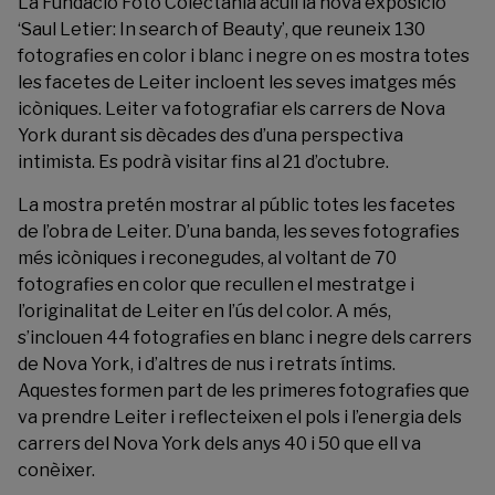
La
Fundació Foto Colectania
acull la nova exposició
‘Saul Letier: In search of Beauty’, que reuneix 130
fotografies en color i blanc i negre on es mostra totes
les facetes de Leiter incloent les seves imatges més
icòniques. Leiter va fotografiar els carrers de Nova
York durant sis dècades des d’una perspectiva
intimista. Es podrà visitar fins al 21 d’octubre.
La mostra pretén mostrar al públic totes les facetes
de l’obra de Leiter. D’una banda, les seves fotografies
més icòniques i reconegudes, al voltant de 70
fotografies en color que recullen el mestratge i
l’originalitat de Leiter en l’ús del color. A més,
s’inclouen 44 fotografies en blanc i negre dels carrers
de Nova York, i d’altres de nus i retrats íntims.
Aquestes formen part de les primeres fotografies que
va prendre Leiter i reflecteixen el pols i l’energia dels
carrers del Nova York dels anys 40 i 50 que ell va
conèixer.