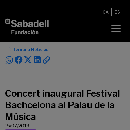
Vés al contingut
CA
ES
Tornar a Notícies
Concert inaugural Festival
Bachcelona al Palau de la
Música
15/07/2019