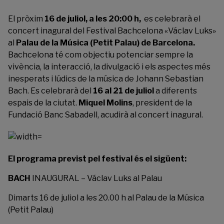
El pròxim
16 de juliol, a les 20:00 h,
es celebrarà el
concert inagural del Festival Bachcelona «Václav Luks»
al
Palau de la Música (Petit Palau) de Barcelona.
Bachcelona té com objectiu potenciar sempre la
vivència, la interacció, la divulgació i els aspectes més
inesperats i lúdics de la música de Johann Sebastian
Bach. Es celebrarà del
16 al 21 de juliol
a diferents
espais de la ciutat.
Miquel Molins
, president de la
Fundació Banc Sabadell, acudirà al concert inagural.
El programa previst pel festival és el sigüent:
BACH
INAUGURAL – Václav Luks al Palau
Dimarts 16 de juliol a les 20.00 h al Palau de la Música
(Petit Palau)