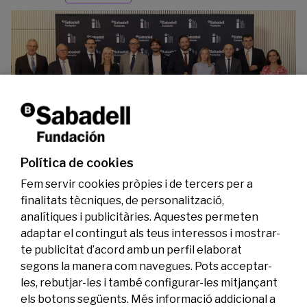
La Fundació Banc Sabadell reconeix a dos
investigadors en els àmbits de l’edició del
genoma i l’energia neta
Política de cookies
07/07/2026
Investigació
Fem servir cookies pròpies i de tercers per a
finalitats tècniques, de personalització,
analítiques i publicitàries. Aquestes permeten
adaptar el contingut als teus interessos i mostrar-
te publicitat d’acord amb un perfil elaborat
segons la manera com navegues. Pots acceptar-
les, rebutjar-les i també configurar-les mitjançant
els botons següents. Més informació addicional a
Legal
Activitat
Social