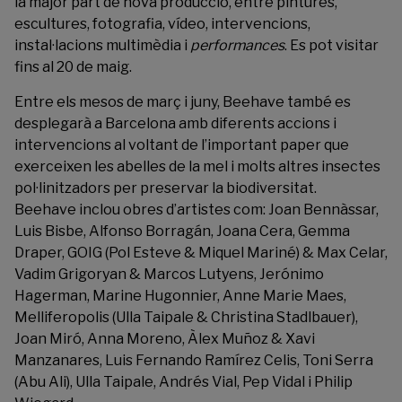
la major part de nova producció, entre pintures,
escultures, fotografia, vídeo, intervencions,
instal·lacions multimèdia i
performances
. Es pot visitar
fins al 20 de maig.
Entre els mesos de març i juny, Beehave també es
desplegarà a Barcelona amb diferents accions i
intervencions al voltant de l’important paper que
exerceixen les abelles de la mel i molts altres insectes
pol·linitzadors per preservar la biodiversitat.
Beehave inclou obres d’artistes com: Joan Bennàssar,
Luis Bisbe, Alfonso Borragán, Joana Cera, Gemma
Draper, GOIG (Pol Esteve & Miquel Mariné) & Max Celar,
Vadim Grigoryan & Marcos Lutyens, Jerónimo
Hagerman, Marine Hugonnier, Anne Marie Maes,
Melliferopolis (Ulla Taipale & Christina Stadlbauer),
Joan Miró, Anna Moreno, Àlex Muñoz & Xavi
Manzanares, Luis Fernando Ramírez Celis, Toni Serra
(Abu Ali), Ulla Taipale, Andrés Vial, Pep Vidal i Philip