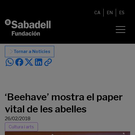
Vés al contingut
CA
EN
ES
Tornar a Notícies
‘Beehave’ mostra el paper
vital de les abelles
26/02/2018
Cultura i arts