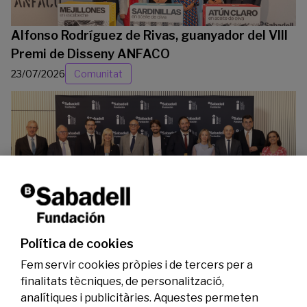
Alfonso Rodríguez de Rivas, guanyador del VIII
Premi de Disseny ANFACO
23/07/2026
Comunitat
La Fundació Banc Sabadell reconeix a dos
investigadors en els àmbits de l’edició del
genoma i l’energia neta
Política de cookies
07/07/2026
Investigació
Fem servir cookies pròpies i de tercers per a
finalitats tècniques, de personalització,
analítiques i publicitàries. Aquestes permeten