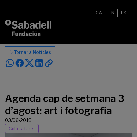
Vés al contingut
CA
EN
ES
Tornar a Notícies
Agenda cap de setmana 3
d’agost: art i fotografia
03/08/2018
Cultura i arts