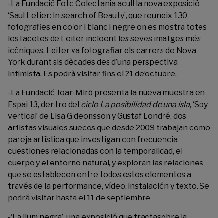
-La
Fundació Foto Colectania
acull la nova exposició
‘Saul Letier: In search of Beauty’, que reuneix 130
fotografies en color i blanc i negre on es mostra totes
les facetes de Leiter incloent les seves imatges més
icòniques. Leiter va fotografiar els carrers de Nova
York durant sis dècades des d’una perspectiva
intimista. Es podrà visitar fins el 21 de’octubre.
-La
Fundació Joan Miró
presenta la nueva muestra en
Espai 13, dentro del
ciclo La posibilidad de una isla
, ‘Soy
vertical’ de Lisa Gideonsson y Gustaf Londré, dos
artistas visuales suecos que desde 2009 trabajan como
pareja artística que investigan con frecuencia
cuestiones relacionadas con la temporalidad, el
cuerpo y el entorno natural, y exploran las relaciones
que se establecen entre todos estos elementos a
través de la performance, vídeo, instalación y texto. Se
podrá visitar hasta el 11 de septiembre.
-‘La llum negra’, una exposició que tractasobre la