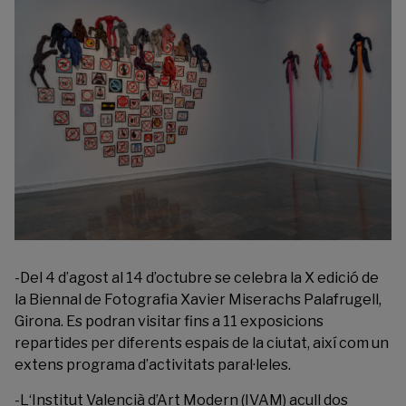
-Del 4 d’agost al 14 d’octubre se celebra la X edició de
la
Biennal de Fotografia Xavier Miserachs
Palafrugell,
Girona. Es podran visitar fins a 11 exposicions
repartides per diferents espais de la ciutat, així com un
extens programa d’activitats paral·leles.
-L
‘Institut Valencià d’Art Modern
(IVAM) acull dos