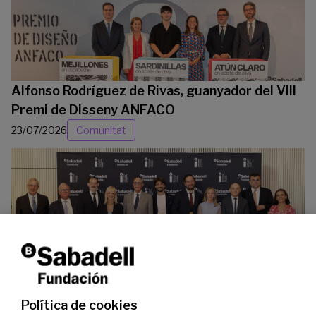
Alfonso Rodríguez de Rivas, guanyador del VIII
Premi de Disseny ANFACO
23/07/2026
Comunitat
La Fundació Banc Sabadell reconeix a dos
investigadors en els àmbits de l’edició del
genoma i l’energia neta
Política de cookies