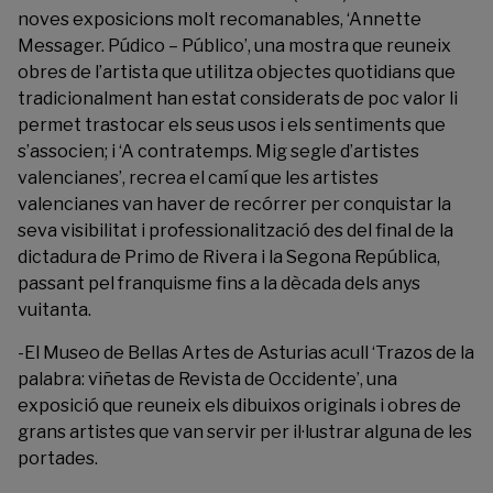
noves exposicions molt recomanables, ‘Annette
Messager. Púdico – Público’, una mostra que reuneix
obres de l’artista que utilitza objectes quotidians que
tradicionalment han estat considerats de poc valor li
permet trastocar els seus usos i els sentiments que
s’associen; i ‘
A contratemps. Mig segle d’artistes
valencianes
’, recrea el camí que les artistes
valencianes van haver de recórrer per conquistar la
seva visibilitat i professionalització des del final de la
dictadura de Primo de Rivera i la Segona República,
passant pel franquisme fins a la dècada dels anys
vuitanta.
-El
Museo de Bellas Artes de Asturias
acull ‘Trazos de la
palabra: viñetas de Revista de Occidente’, una
exposició que reuneix els dibuixos originals i obres de
grans artistes que van servir per il·lustrar alguna de les
portades.