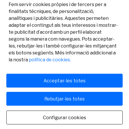
07/07/2026
Investigació
Fem servir cookies pròpies i de tercers per a
finalitats tècniques, de personalització,
analítiques i publicitàries. Aquestes permeten
adaptar el contingut als teus interessos i mostrar-
te publicitat d’acord amb un perfil elaborat
segons la manera com navegues. Pots acceptar-
les, rebutjar-les i també configurar-les mitjançant
els botons següents. Més informació addicional a
Legal
Activitat
Social
la nostra
política de cookies.
Avís legal
Convocatòries
Política de privacitat
Premis
Política de cookies
Notícies
Atenció a l’usuari
Contacte
Acceptar-les totes
Rebutjar-les totes
© Fundació Banc Sabadell 2024 tots els drets reservats
Configurar cookies