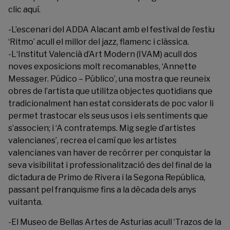
clic
aquí
.
-L’escenari del
ADDA Alacant
amb el festival de l’estiu
‘Ritmo’ acull el millor del jazz, flamenc i clàssica.
-L
‘Institut Valencià d’Art Modern
(IVAM) acull dos
noves exposicions molt recomanables, ‘Annette
Messager. Púdico – Público’, una mostra que reuneix
obres de l’artista que utilitza objectes quotidians que
tradicionalment han estat considerats de poc valor li
permet trastocar els seus usos i els sentiments que
s’associen; i ‘
A contratemps. Mig segle d’artistes
valencianes
’, recrea el camí que les artistes
valencianes van haver de recórrer per conquistar la
seva visibilitat i professionalització des del final de la
dictadura de Primo de Rivera i la Segona República,
passant pel franquisme fins a la dècada dels anys
vuitanta.
-El
Museo de Bellas Artes de Asturias
acull ‘Trazos de la