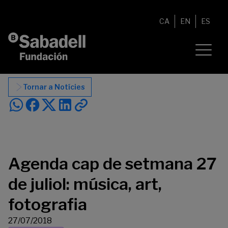
Vés al contingut
CA
EN
ES
Tornar a Notícies
Agenda cap de setmana 27
de juliol: música, art,
fotografia
27/07/2018