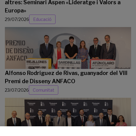
altres: Seminari Aspen «Lideratge i Valors a
Europa»
29/07/2026
Educació
Alfonso Rodríguez de Rivas, guanyador del VIII
Premi de Disseny ANFACO
23/07/2026
Comunitat