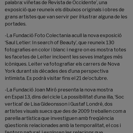
palabra: viñetas de Revista de Occidente’, una
exposició que reuneix els dibuixos originals i obres de
grans artistes que van servir per il·lustrar alguna de les
portades.
-La
Fundació Foto Colectania
acull la nova exposició
‘Saul Letier: In search of Beauty’, que reuneix 130
fotografies en color i blanc i negre on es mostra totes
les facetes de Leiter incloent les seves imatges més
icòniques. Leiter va fotografiar els carrers de Nova
York durant sis dècades des d’una perspectiva
intimista. Es podrà visitar fins el 21 de’octubre.
-La
Fundació Joan Miró
presenta la nova mostra
en Espai 13, dins del cicle La possibilitat d’una illa, ‘Soc
vertical’ de Lisa Gideonsson i Gustaf Londré, dos
artistes visuals suecs que des de 2009 treballen com a
parella artística que investiguen amb freqüència
qüestionis relacionades amb la temporalitat, el cos i
l’entorn natural, i exploren les relacions que