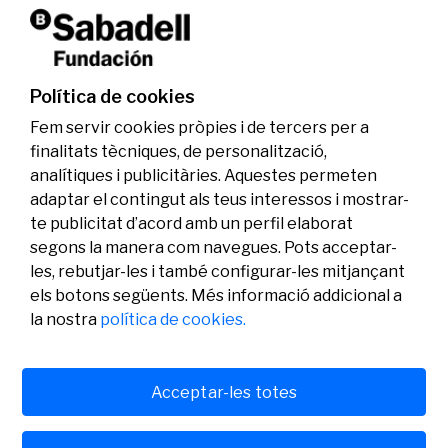
La Fundació Banc Sabadell reconeix a dos
investigadors en els àmbits de l’edició del
genoma i l’energia neta
Política de cookies
07/07/2026
Investigació
Fem servir cookies pròpies i de tercers per a
finalitats tècniques, de personalització,
analítiques i publicitàries. Aquestes permeten
adaptar el contingut als teus interessos i mostrar-
te publicitat d’acord amb un perfil elaborat
segons la manera com navegues. Pots acceptar-
les, rebutjar-les i també configurar-les mitjançant
els botons següents. Més informació addicional a
Legal
Activitat
Social
la nostra
política de cookies.
Avís legal
Convocatòries
Política de privacitat
Premis
Política de cookies
Notícies
Atenció a l’usuari
Contacte
Acceptar-les totes