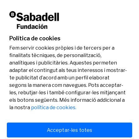
La Fundació Banc Sabadell reconeix a dos
investigadors en els àmbits de l’edició del
genoma i l’energia neta
Política de cookies
07/07/2026
Investigació
Fem servir cookies pròpies i de tercers per a
finalitats tècniques, de personalització,
analítiques i publicitàries. Aquestes permeten
adaptar el contingut als teus interessos i mostrar-
te publicitat d’acord amb un perfil elaborat
segons la manera com navegues. Pots acceptar-
les, rebutjar-les i també configurar-les mitjançant
els botons següents. Més informació addicional a
Legal
Activitat
Social
la nostra
política de cookies.
Avís legal
Convocatòries
Política de privacitat
Premis
Política de cookies
Notícies
Atenció a l’usuari
Contacte
Acceptar-les totes