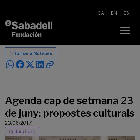
Vés al contingut
CA
EN
ES
Tornar a Notícies
Agenda cap de setmana 23
de juny: propostes culturals
23/06/2017
Cultura i arts