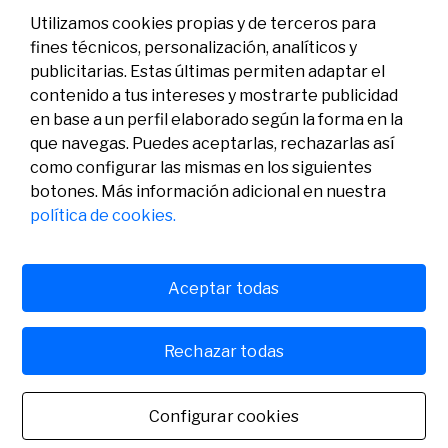
Utilizamos cookies propias y de terceros para
fines técnicos, personalización, analíticos y
publicitarias. Estas últimas permiten adaptar el
contenido a tus intereses y mostrarte publicidad
en base a un perfil elaborado según la forma en la
que navegas. Puedes aceptarlas, rechazarlas así
como configurar las mismas en los siguientes
Legal
Actividad
Social
botones. Más información adicional en nuestra
Aviso legal
Convocatorias
política de cookies.
Política de privacidad
Premios
Política de cookies
Noticias
Atención al usuario
Contacto
Aceptar todas
Rechazar todas
© Fundación Banco Sabadell 2024 todos los derechos
reservados
Configurar cookies