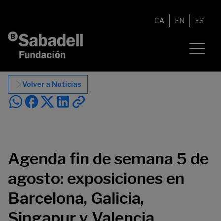
Saltar al contenido
CA
EN
ES
Volver a Noticias
Agenda fin de semana 5 de
agosto: exposiciones en
Barcelona, Galicia,
Singapur y Valencia