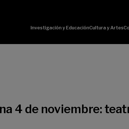
Investigación y Educación
Cultura y Artes
Co
Conversaciones
Pr
con Ciencia
pr
Pr
B-
Lí
Cu
Lí
So
a 4 de noviembre: teatr