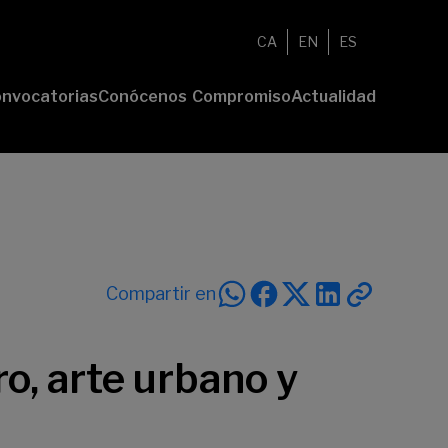
CA
EN
ES
nvocatorias
Conócenos
Compromiso
Actualidad
esenta tu
Fundación
Voluntariado
Noticias
oyecto
Nosotros
Compromiso
emios
Comunidad
sostenible
Value
Memoria
deres
Transparencia
lturales
deres
Compartir en
ciales
o, arte urbano y