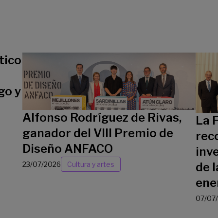
tico
go y
Alfonso Rodríguez de Rivas,
La 
ganador del VIII Premio de
rec
Diseño ANFACO
inv
23/07/2026
Cultura y artes
de l
ene
07/07