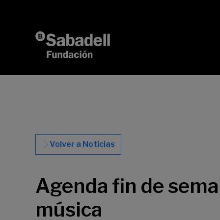
Saltar al contenido
Volver a Noticias
Agenda fin de seman
música