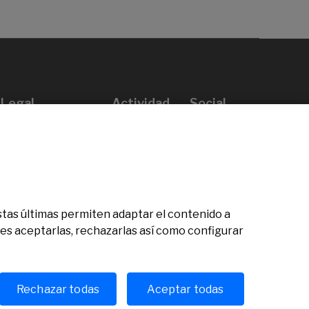
Legal
Actividad
Social
Aviso legal
Convocatorias
Política de privacidad
Premios
Política de cookies
Noticias
Atención al usuario
Contacto
 Estas últimas permiten adaptar el contenido a
des aceptarlas, rechazarlas así como configurar
Rechazar todas
Aceptar todas