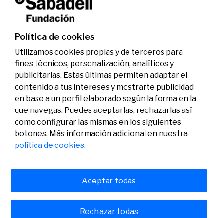
investigadores en los ámbitos de la edición del
genoma y la energía limpia
07/07/2026
Premios
Política de cookies
Utilizamos cookies propias y de terceros para
fines técnicos, personalización, analíticos y
publicitarias. Estas últimas permiten adaptar el
contenido a tus intereses y mostrarte publicidad
en base a un perfil elaborado según la forma en la
que navegas. Puedes aceptarlas, rechazarlas así
como configurar las mismas en los siguientes
Legal
Actividad
Social
botones. Más información adicional en nuestra
Aviso legal
Convocatorias
política de cookies.
Política de privacidad
Premios
Política de cookies
Noticias
Atención al usuario
Contacto
Aceptar todas
Rechazar todas
© Fundación Banco Sabadell 2024 todos los derechos