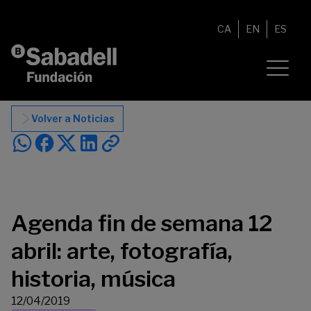
Saltar al contenido
CA
EN
ES
Volver a Noticias
Agenda fin de semana 12
abril: arte, fotografía,
historia, música
12/04/2019