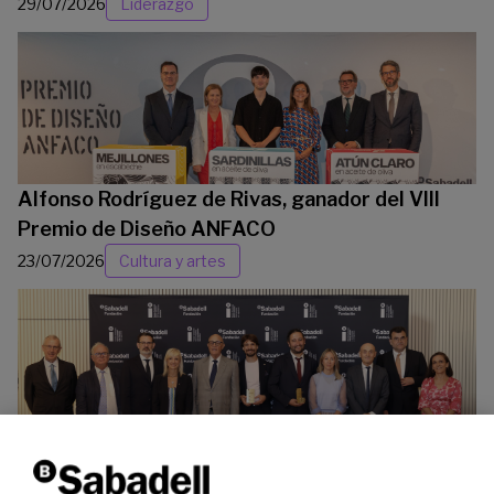
29/07/2026
Liderazgo
Alfonso Rodríguez de Rivas, ganador del VIII
Premio de Diseño ANFACO
23/07/2026
Cultura y artes
La Fundación Banco Sabadell reconoce a dos
investigadores en los ámbitos de la edición del