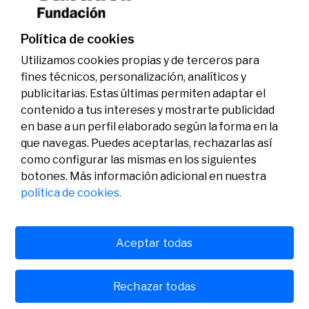
genoma y la energía limpia
07/07/2026
Premios
Política de cookies
Utilizamos cookies propias y de terceros para
fines técnicos, personalización, analíticos y
publicitarias. Estas últimas permiten adaptar el
contenido a tus intereses y mostrarte publicidad
en base a un perfil elaborado según la forma en la
que navegas. Puedes aceptarlas, rechazarlas así
como configurar las mismas en los siguientes
Legal
Actividad
Social
botones. Más información adicional en nuestra
Aviso legal
Convocatorias
política de cookies.
Política de privacidad
Premios
Política de cookies
Noticias
Atención al usuario
Contacto
Aceptar todas
Rechazar todas
© Fundación Banco Sabadell 2024 todos los derechos
reservados