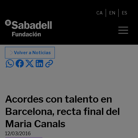
Saltar al contenido
CA
EN
ES
Volver a Noticias
Acordes con talento en
Barcelona, recta final del
Maria Canals
12/03/2016