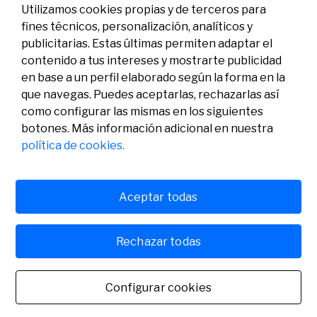
Utilizamos cookies propias y de terceros para
fines técnicos, personalización, analíticos y
publicitarias. Estas últimas permiten adaptar el
contenido a tus intereses y mostrarte publicidad
en base a un perfil elaborado según la forma en la
que navegas. Puedes aceptarlas, rechazarlas así
como configurar las mismas en los siguientes
Legal
Actividad
Social
botones. Más información adicional en nuestra
Aviso legal
Convocatorias
política de cookies.
Política de privacidad
Premios
Política de cookies
Noticias
Atención al usuario
Contacto
Aceptar todas
Rechazar todas
© Fundación Banco Sabadell 2024 todos los derechos
reservados
Configurar cookies