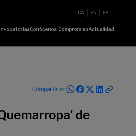
CA
EN
ES
nvocatorias
Conócenos
Compromiso
Actualidad
esenta tu
Fundación
Voluntariado
Noticias
oyecto
Nosotros
Compromiso
emios
Comunidad
sostenible
Value
Memoria
deres
Transparencia
lturales
deres
Compartir en
ciales
A Quemarropa’ de