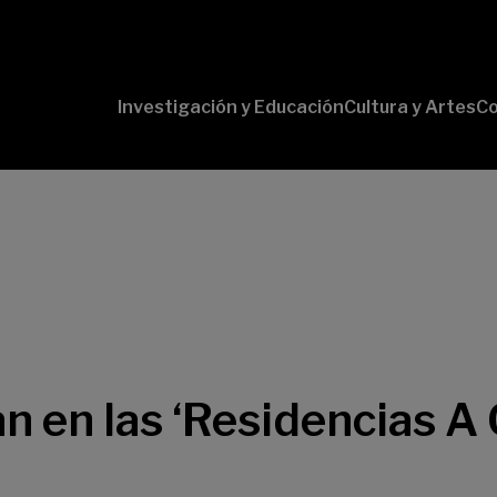
Investigación y Educación
Cultura y Artes
Co
Conversaciones
Pr
con Ciencia
pr
Pr
B-
Lí
Cu
Lí
So
pan en las ‘Residencias 