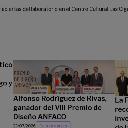
 abiertas del laboratorio en el Centro Cultural Las Cig
tico
go y
Alfonso Rodríguez de Rivas,
La 
ganador del VIII Premio de
rec
Diseño ANFACO
inv
23/07/2026
Cultura y artes
de l