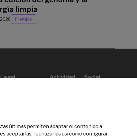
rgía limpia
/2026
Premios
Legal
Actividad
Social
Aviso legal
Convocatorias
Política de privacidad
Premios
Política de cookies
Noticias
Atención al usuario
Contacto
 Estas últimas permiten adaptar el contenido a
des aceptarlas, rechazarlas así como configurar